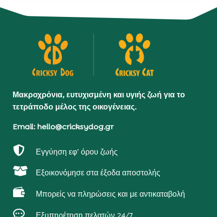
Μακροχρόνια, ευτυχισμένη και υγιής ζωή για το
τετράποδο μέλος της οικογένειας.
Email: hello@cricksydog.gr

Εγγύηση εφ’ όρου ζωής

Εξοικονόμησε στα έξοδα αποστολής

Μπορείς να πληρώσεις και με αντικαταβολή

Εξυπηρέτηση πελατών 24/7