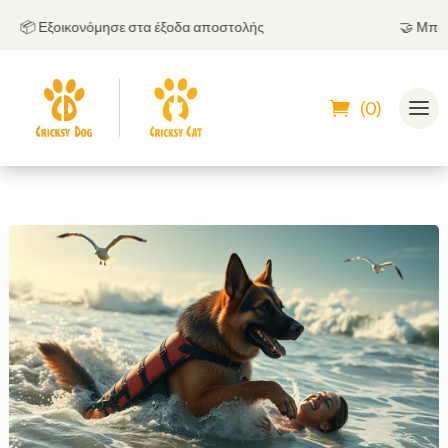
📦 Εξοικονόμησε στα έξοδα αποστολής
🤝
Μπορείς
(0)