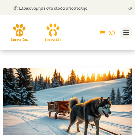
📦 Εξοικονόμησε στα έξοδα αποστολής
🤝
Μπορ
(0)