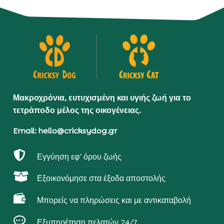
Μακροχρόνια, ευτυχισμένη και υγιής ζωή για το
τετράποδο μέλος της οικογένειας.
Email: hello@cricksydog.gr

Εγγύηση εφ’ όρου ζωής

Εξοικονόμησε στα έξοδα αποστολής

Μπορείς να πληρώσεις και με αντικαταβολή

Εξυπηρέτηση πελατών 24/7