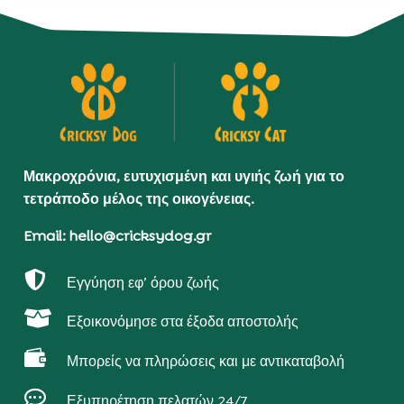
Μακροχρόνια, ευτυχισμένη και υγιής ζωή για το
τετράποδο μέλος της οικογένειας.
Email: hello@cricksydog.gr

Εγγύηση εφ’ όρου ζωής

Εξοικονόμησε στα έξοδα αποστολής

Μπορείς να πληρώσεις και με αντικαταβολή

Εξυπηρέτηση πελατών 24/7