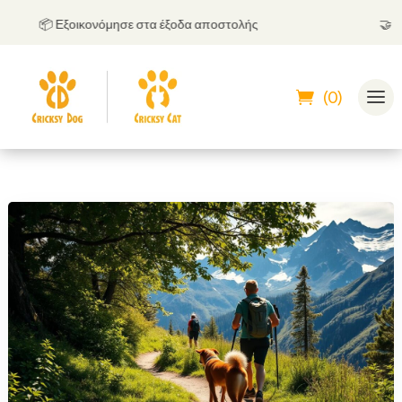
📦 Εξοικονόμησε στα έξοδα αποστολής
🤝
Μπορ
(0)