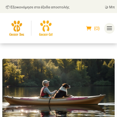
📦 Εξοικονόμησε στα έξοδα αποστολής
🤝
Μπορείς 
(0)