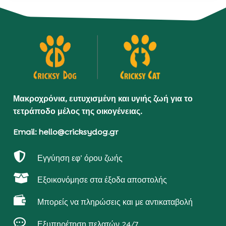
Μακροχρόνια, ευτυχισμένη και υγιής ζωή για το
τετράποδο μέλος της οικογένειας.
Email: hello@cricksydog.gr

Εγγύηση εφ’ όρου ζωής

Εξοικονόμησε στα έξοδα αποστολής

Μπορείς να πληρώσεις και με αντικαταβολή

Εξυπηρέτηση πελατών 24/7