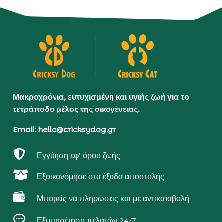
Μακροχρόνια, ευτυχισμένη και υγιής ζωή για το
τετράποδο μέλος της οικογένειας.
Email: hello@cricksydog.gr

Εγγύηση εφ’ όρου ζωής

Εξοικονόμησε στα έξοδα αποστολής

Μπορείς να πληρώσεις και με αντικαταβολή

Εξυπηρέτηση πελατών 24/7