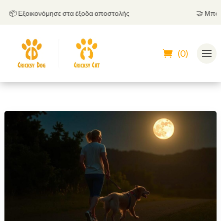
📦 Εξοικονόμησε στα έξοδα αποστολής
🤝
Μπορείς 
(0)