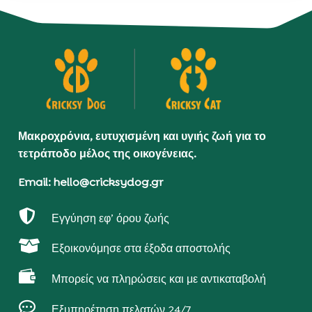
Μακροχρόνια, ευτυχισμένη και υγιής ζωή για το
τετράποδο μέλος της οικογένειας.
Email: hello@cricksydog.gr

Εγγύηση εφ’ όρου ζωής

Εξοικονόμησε στα έξοδα αποστολής

Μπορείς να πληρώσεις και με αντικαταβολή

Εξυπηρέτηση πελατών 24/7