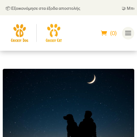
📦 Εξοικονόμησε στα έξοδα αποστολής
🤝
Μπορείς
(0)