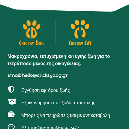
Μακροχρόνια, ευτυχισμένη και υγιής ζωή για το
τετράποδο μέλος της οικογένειας.
Email: hello@cricksydog.gr

Εγγύηση εφ’ όρου ζωής

Εξοικονόμησε στα έξοδα αποστολής

Μπορείς να πληρώσεις και με αντικαταβολή

Εξυπηρέτηση πελατών 24/7