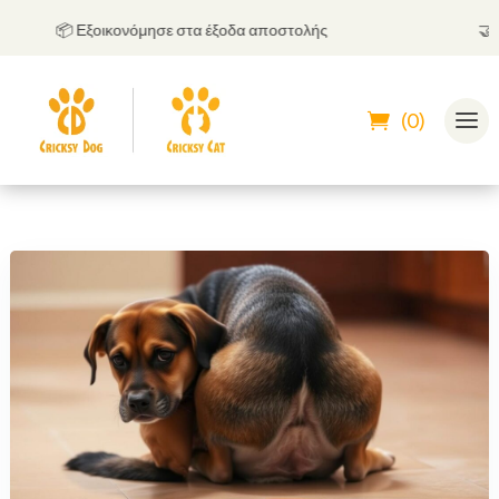
📦 Εξοικονόμησε στα έξοδα αποστολής
🤝
Μπο
(0)