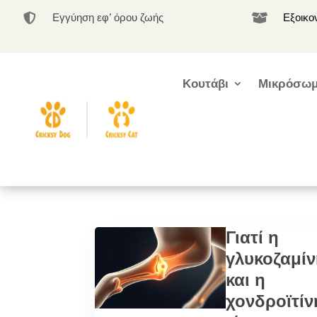
Εγγύηση εφ’ όρου ζωής
Εξοικο


Κουτάβι
Μικρόσωμ
Γιατί η
γλυκοζαμίν
και η
χονδροϊτίν