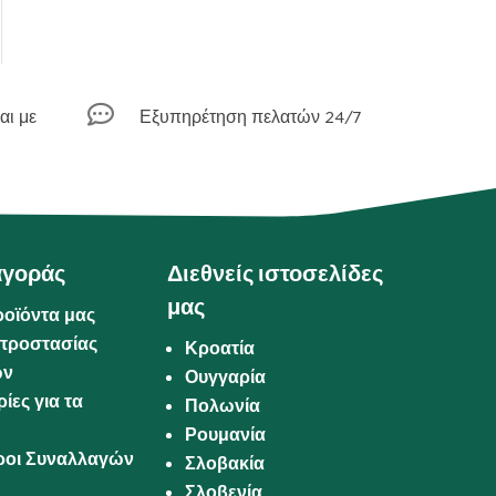

αι με
Εξυπηρέτηση πελατών 24/7
αγοράς
Διεθνείς ιστοσελίδες
μας
ροϊόντα μας
προστασίας
Κροατία
ων
Ουγγαρία
ίες για τα
Πολωνία
Ρουμανία
Όροι Συναλλαγών
Σλοβακία
Σλοβενία