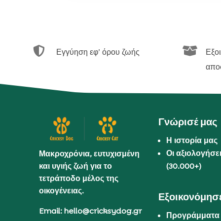


Εγγύηση εφ’ όρου ζωής
Εξο
απο
Γνώρισέ μας
Η ιστορία μας
Οι αξιολογήσε
Μακροχρόνια, ευτυχισμένη
και υγιής ζωή για το
(30.000+)
τετράποδο μέλος της
οικογένειας.
Εξοικονόμησε
Email: hello@cricksydog.gr
Προγράμματα