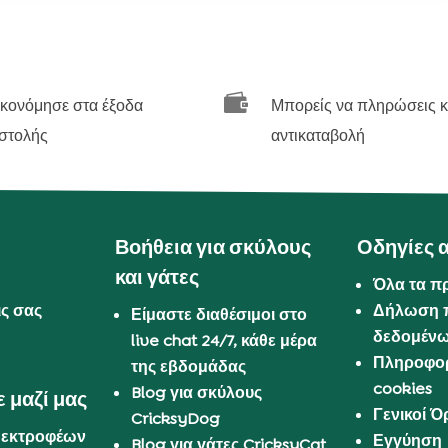

ικονόμησε στα έξοδα
Μπορείς να πληρώσεις κ
στολής
αντικαταβολή
Βοήθεια για σκύλους
Οδηγίες 
και γάτες
Όλα τα π
ις σας
Δήλωση 
Είμαστε διαθέσιμοι στο
δεδομέν
live chat 24/7, κάθε μέρα
Πληροφορ
της εβδομάδας
cookies
Blog για σκύλους
 μαζί μας
Γενικοί 
CricksyDog
 εκτροφέων
Εγγύηση
Blog για γάτες CricksyCat