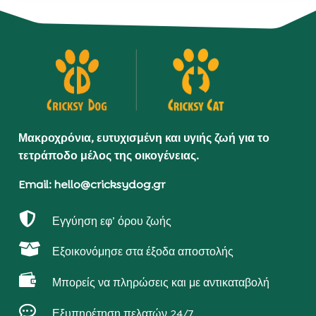
Μακροχρόνια, ευτυχισμένη και υγιής ζωή για το
τετράποδο μέλος της οικογένειας.
Email: hello@cricksydog.gr

Εγγύηση εφ’ όρου ζωής

Εξοικονόμησε στα έξοδα αποστολής

Μπορείς να πληρώσεις και με αντικαταβολή

Εξυπηρέτηση πελατών 24/7