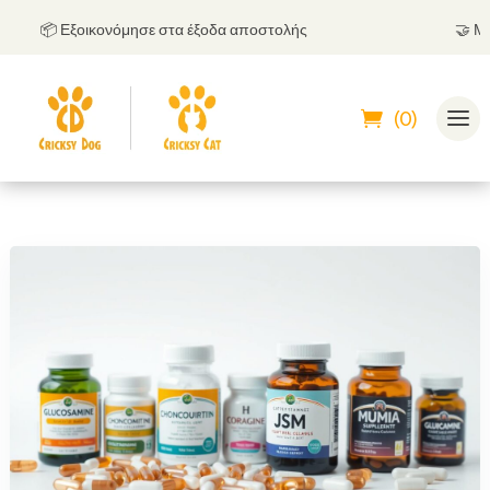
📦 Εξοικονόμησε στα έξοδα αποστολής
🤝
Μπορε
(0)