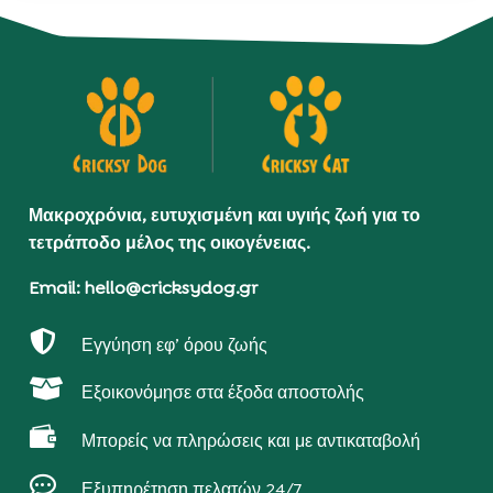
Μακροχρόνια, ευτυχισμένη και υγιής ζωή για το
τετράποδο μέλος της οικογένειας.
Email: hello@cricksydog.gr

Εγγύηση εφ’ όρου ζωής

Εξοικονόμησε στα έξοδα αποστολής

Μπορείς να πληρώσεις και με αντικαταβολή

Εξυπηρέτηση πελατών 24/7