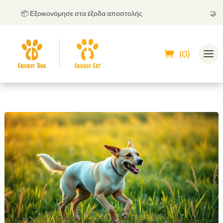
📦 Εξοικονόμησε στα έξοδα αποστολής
🤝
Μπορε
(0)