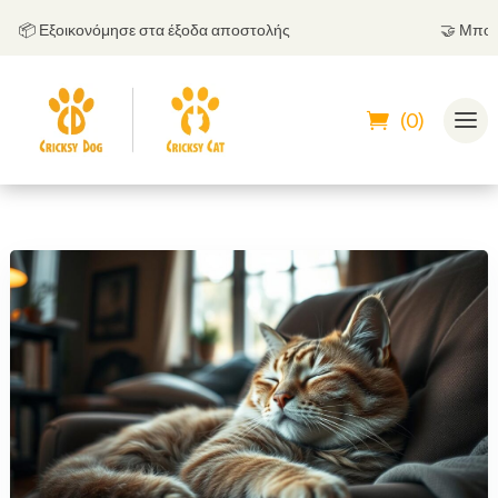
 Εξοικονόμησε στα έξοδα αποστολής
🤝
Μπορείς 
(0)