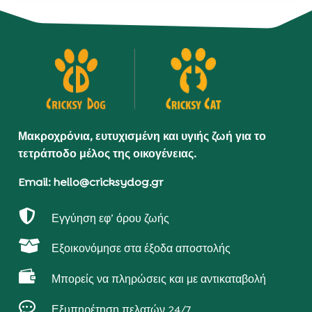
Μακροχρόνια, ευτυχισμένη και υγιής ζωή για το
τετράποδο μέλος της οικογένειας.
Email: hello@cricksydog.gr

Εγγύηση εφ’ όρου ζωής

Εξοικονόμησε στα έξοδα αποστολής

Μπορείς να πληρώσεις και με αντικαταβολή

Εξυπηρέτηση πελατών 24/7