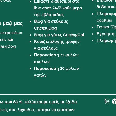
ις σας
Δήλωση 
Είμαστε διαθέσιμοι στο
δεδομέν
live chat 24/7, κάθε μέρα
Πληροφορ
της εβδομάδας
cookies
Blog για σκύλους
 μαζί μας
Γενικοί 
CricksyDog
 εκτροφέων
Εγγύηση
Blog για γάτες CricksyCat
εις και
Πληρωμή 
Κουίζ επιλογής τροφής
cksyDog
για σκύλους
Παρουσίαση 72 φυλών
σκύλων
Παρουσίαση 39 φυλών
γατών
νω των 60 €, καλύπτουμε εμείς τα έξοδα
μένες σας λιχουδιές μπορεί να φτάσουν