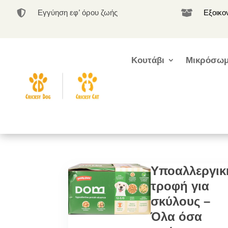
Εγγύηση εφ’ όρου ζωής
Εξοικο


Κουτάβι
Μικρόσωμ
Υποαλλεργικ
τροφή για
σκύλους –
Όλα όσα