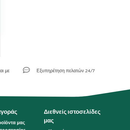

αι με
Εξυπηρέτηση πελατών 24/7
αγοράς
Διεθνείς ιστοσελίδες
μας
ροϊόντα μας