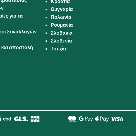
προστασίας
Κροατία
ων
Ουγγαρία
ίες για τα
Πολωνία
Ρουμανία
Όροι Συναλλαγών
Σλοβακία
Σλοβενία
και αποστολή
Τσεχία