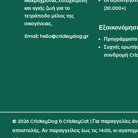
Οι αξιολογήσε
Μακροχρόνια, ευτυχισμένη
και υγιής ζωή για το
(30.000+)
τετράποδο μέλος της
οικογένειας.
Εξοικονόμησε
Email: hello@cricksydog.gr
Προγράμματα
Συχνές ερωτήσ
συνδρομή Cri
© 2026 CricksyDog & CricksyCat
| Για παραγγελίες ά
αποστολής. Αν παραγγείλεις έως τις 14:00, οι αγαπη