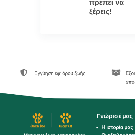
πρέπει να
ξέρεις!


Εγγύηση εφ’ όρου ζωής
Εξο
απο
Γνώρισέ μας
Η ιστορία μας