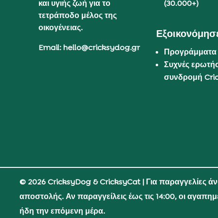
και υγιής ζωή για το
(30.000+)
τετράποδο μέλος της
οικογένειας.
Εξοικονόμησε
Email: hello@cricksydog.gr
Προγράμματα
Συχνές ερωτήσ
συνδρομή Cri
© 2026 CricksyDog & CricksyCat
| Για παραγγελίες ά
αποστολής. Αν παραγγείλεις έως τις 14:00, οι αγαπη
ήδη την επόμενη μέρα.