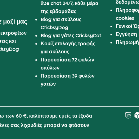
δεδομέν
live chat 24/7, κάθε μέρα
Πληροφορ
της εβδομάδας
cookies
Blog για σκύλους
 μαζί μας
Γενικοί 
CricksyDog
 εκτροφέων
Εγγύηση
Blog για γάτες CricksyCat
εις και
Πληρωμή 
Κουίζ επιλογής τροφής
cksyDog
για σκύλους
Παρουσίαση 72 φυλών
σκύλων
Παρουσίαση 39 φυλών
γατών
νω των 60 €, καλύπτουμε εμείς τα έξοδα
μένες σας λιχουδιές μπορεί να φτάσουν