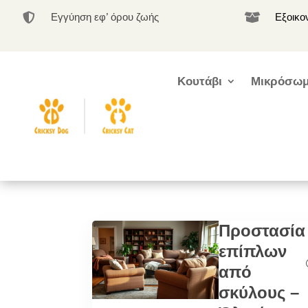
Εγγύηση εφ’ όρου ζωής
Εξοικο


Κουτάβι
Μικρόσωμ
Προστασία
επίπλων
από
σκύλους –