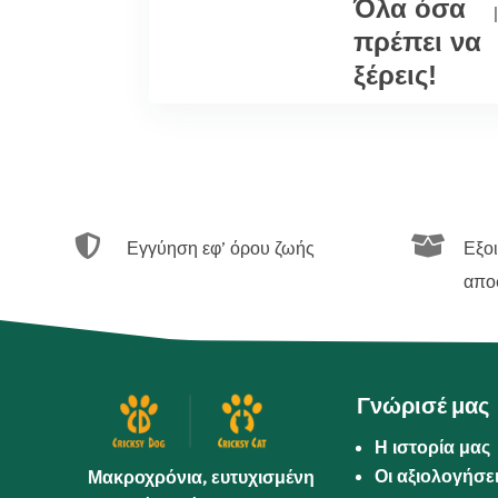
Όλα όσα
|
πρέπει να
ξέρεις!


Εγγύηση εφ’ όρου ζωής
Εξο
απο
Γνώρισέ μας
Η ιστορία μας
Οι αξιολογήσε
Μακροχρόνια, ευτυχισμένη