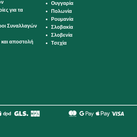
ων
Ουγγαρία
ίες για τα
Πολωνία
Ρουμανία
Όροι Συναλλαγών
Σλοβακία
Σλοβενία
και αποστολή
Τσεχία