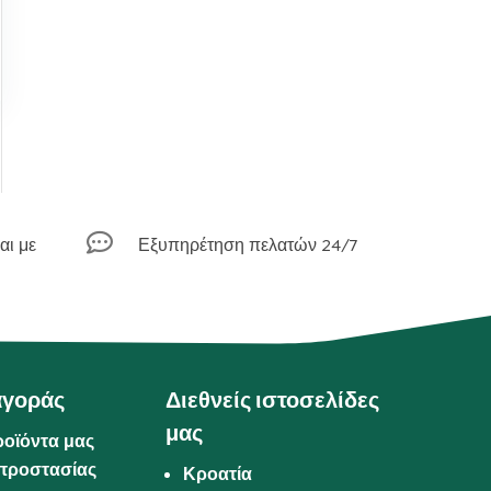

αι με
Εξυπηρέτηση πελατών 24/7
αγοράς
Διεθνείς ιστοσελίδες
μας
ροϊόντα μας
προστασίας
Κροατία