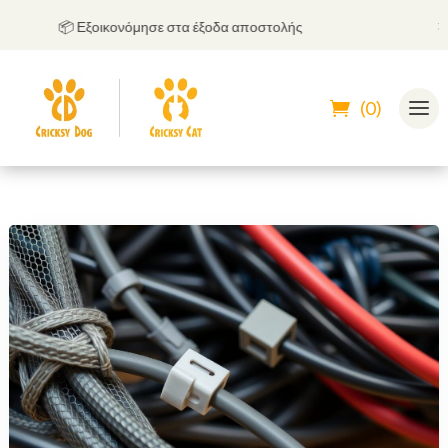
📦 Εξοικονόμησε στα έξοδα αποστολής
🤝
Μπ
(0)