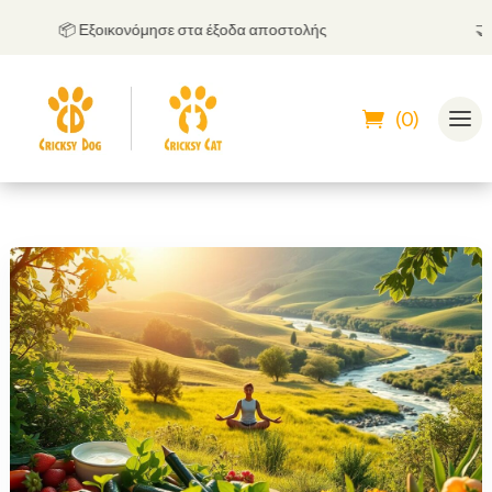
📦 Εξοικονόμησε στα έξοδα αποστολής
🤝
Μπο
(0)