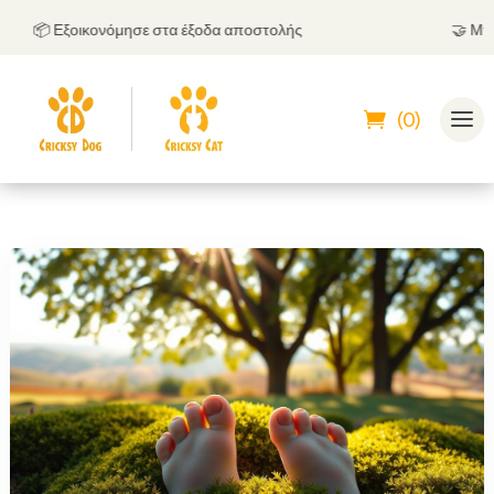
📦 Εξοικονόμησε στα έξοδα αποστολής
🤝
Μπορείς
(0)