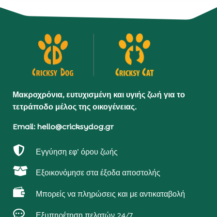
Μακροχρόνια, ευτυχισμένη και υγιής ζωή για το
τετράποδο μέλος της οικογένειας.
Email: hello@cricksydog.gr

Εγγύηση εφ’ όρου ζωής

Εξοικονόμησε στα έξοδα αποστολής

Μπορείς να πληρώσεις και με αντικαταβολή

Εξυπηρέτηση πελατών 24/7