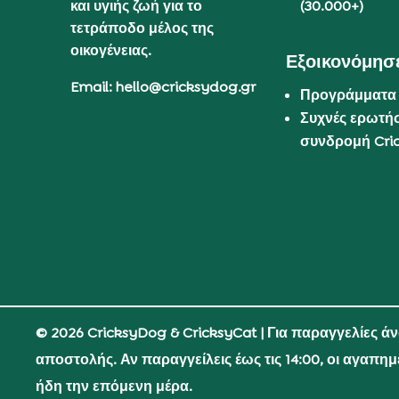
και υγιής ζωή για το
(30.000+)
τετράποδο μέλος της
οικογένειας.
Εξοικονόμησε
Email: hello@cricksydog.gr
Προγράμματα
Συχνές ερωτήσ
συνδρομή Cri
© 2026 CricksyDog & CricksyCat
| Για παραγγελίες ά
αποστολής. Αν παραγγείλεις έως τις 14:00, οι αγαπη
ήδη την επόμενη μέρα.