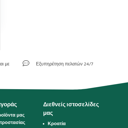

αι με
Εξυπηρέτηση πελατών 24/7
αγοράς
Διεθνείς ιστοσελίδες
μας
ροϊόντα μας
προστασίας
Κροατία