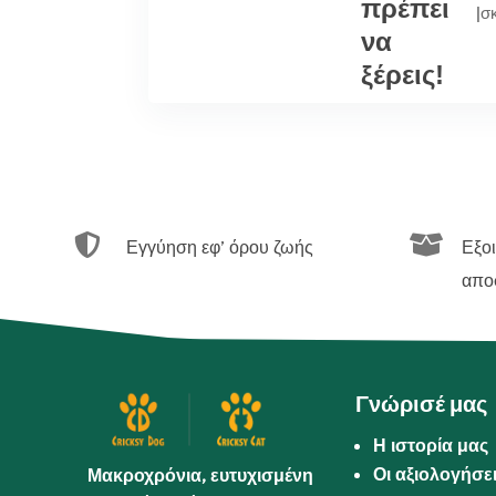
πρέπει
|
σ
να
ξέρεις!


Εγγύηση εφ’ όρου ζωής
Εξο
απο
Γνώρισέ μας
Η ιστορία μας
Οι αξιολογήσε
Μακροχρόνια, ευτυχισμένη