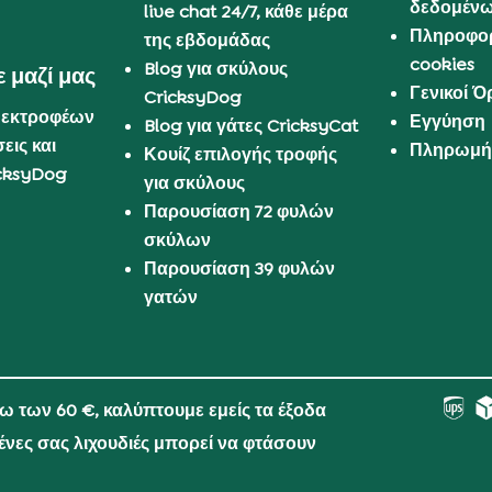
δεδομέν
live chat 24/7, κάθε μέρα
Πληροφορ
της εβδομάδας
cookies
Blog για σκύλους
 μαζί μας
Γενικοί 
CricksyDog
 εκτροφέων
Εγγύηση
Blog για γάτες CricksyCat
εις και
Πληρωμή 
Κουίζ επιλογής τροφής
cksyDog
για σκύλους
Παρουσίαση 72 φυλών
σκύλων
Παρουσίαση 39 φυλών
γατών
νω των 60 €, καλύπτουμε εμείς τα έξοδα
μένες σας λιχουδιές μπορεί να φτάσουν