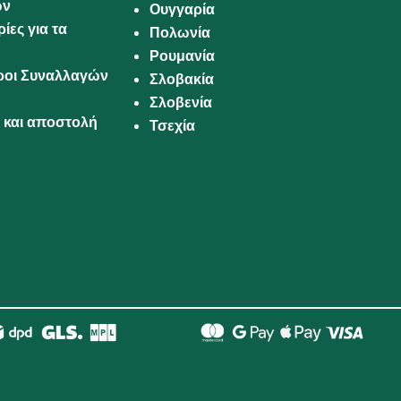
ων
Ουγγαρία
ίες για τα
Πολωνία
Ρουμανία
Όροι Συναλλαγών
Σλοβακία
Σλοβενία
και αποστολή
Τσεχία