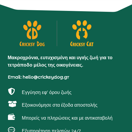
Μακροχρόνια, ευτυχισμένη και υγιής ζωή για το
τετράποδο μέλος της οικογένειας.
Email: hello@cricksydog.gr

Εγγύηση εφ’ όρου ζωής

Εξοικονόμησε στα έξοδα αποστολής

Μπορείς να πληρώσεις και με αντικαταβολή

Εξυπηρέτηση πελατών 24/7