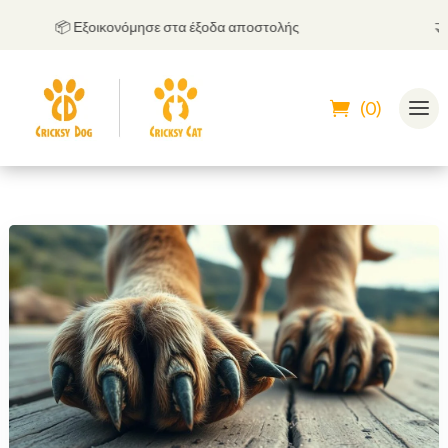
📦 Εξοικονόμησε στα έξοδα αποστολής
🤝
Μπο
(0)