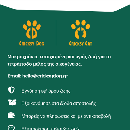
Μακροχρόνια, ευτυχισμένη και υγιής ζωή για το
τετράποδο μέλος της οικογένειας.
Email: hello@cricksydog.gr

Εγγύηση εφ’ όρου ζωής

Εξοικονόμησε στα έξοδα αποστολής

Μπορείς να πληρώσεις και με αντικαταβολή

Εξυπηρέτηση πελατών 24/7