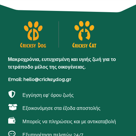
Μακροχρόνια, ευτυχισμένη και υγιής ζωή για το
τετράποδο μέλος της οικογένειας.
Email: hello@cricksydog.gr

Εγγύηση εφ’ όρου ζωής

Εξοικονόμησε στα έξοδα αποστολής

Μπορείς να πληρώσεις και με αντικαταβολή

Εξυπηρέτηση πελατών 24/7