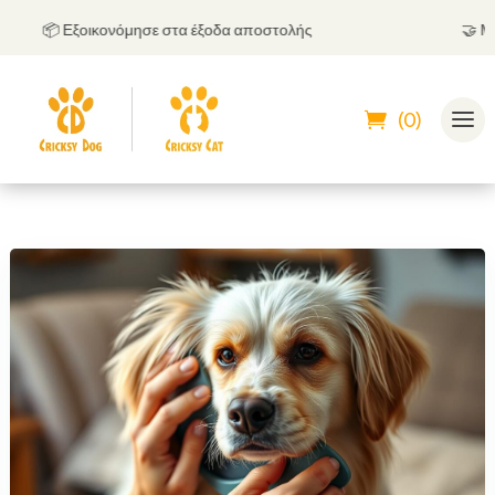
📦 Εξοικονόμησε στα έξοδα αποστολής
🤝
Μπορε
(0)