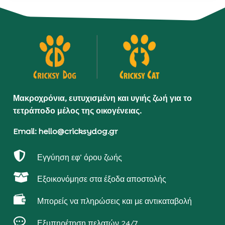
Μακροχρόνια, ευτυχισμένη και υγιής ζωή για το
τετράποδο μέλος της οικογένειας.
Email: hello@cricksydog.gr

Εγγύηση εφ’ όρου ζωής

Εξοικονόμησε στα έξοδα αποστολής

Μπορείς να πληρώσεις και με αντικαταβολή

Εξυπηρέτηση πελατών 24/7