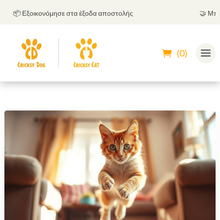
📦 Εξοικονόμησε στα έξοδα αποστολής
🤝
Μπορείς
(0)