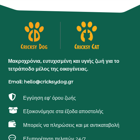
Μακροχρόνια, ευτυχισμένη και υγιής ζωή για το
τετράποδο μέλος της οικογένειας.
Email: hello@cricksydog.gr

Εγγύηση εφ’ όρου ζωής

Εξοικονόμησε στα έξοδα αποστολής

Μπορείς να πληρώσεις και με αντικαταβολή

Εξυπηρέτηση πελατών 24/7