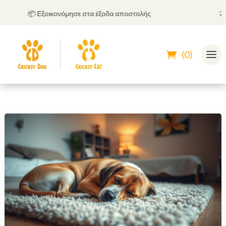
📦 Εξοικονόμησε στα έξοδα αποστολής
🤝
Μπο
(0)