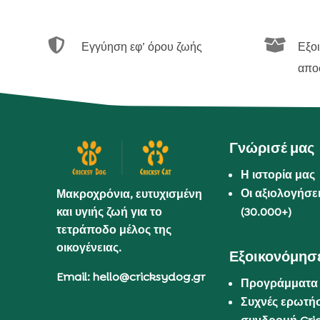


Εγγύηση εφ’ όρου ζωής
Εξο
απο
Γνώρισέ μας
Η ιστορία μας
Οι αξιολογήσε
Μακροχρόνια, ευτυχισμένη
και υγιής ζωή για το
(30.000+)
τετράποδο μέλος της
οικογένειας.
Εξοικονόμησε
Email: hello@cricksydog.gr
Προγράμματα
Συχνές ερωτήσ