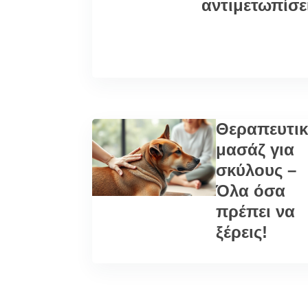
αντιμετωπίσε
Θεραπευτι
μασάζ για
σκύλους –
Όλα όσα
πρέπει να
ξέρεις!