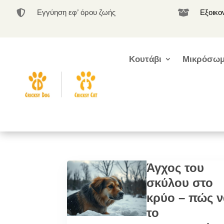
Εγγύηση εφ’ όρου ζωής
Εξοικο


Κουτάβι
Μικρόσωμ
Άγχος του
σκύλου στο
κρύο – πώς ν
το