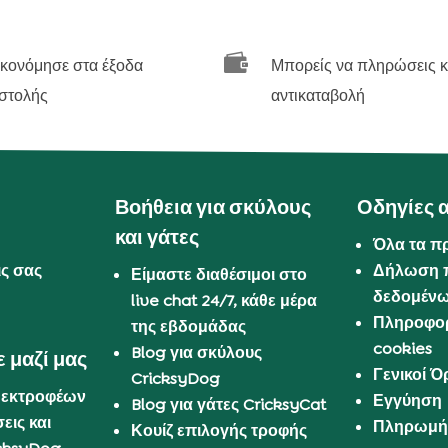

ικονόμησε στα έξοδα
Μπορείς να πληρώσεις κ
στολής
αντικαταβολή
Βοήθεια για σκύλους
Οδηγίες 
και γάτες
Όλα τα π
ις σας
Δήλωση 
Είμαστε διαθέσιμοι στο
δεδομέν
live chat 24/7, κάθε μέρα
Πληροφορ
της εβδομάδας
cookies
Blog για σκύλους
 μαζί μας
Γενικοί 
CricksyDog
 εκτροφέων
Εγγύηση
Blog για γάτες CricksyCat
εις και
Πληρωμή 
Κουίζ επιλογής τροφής