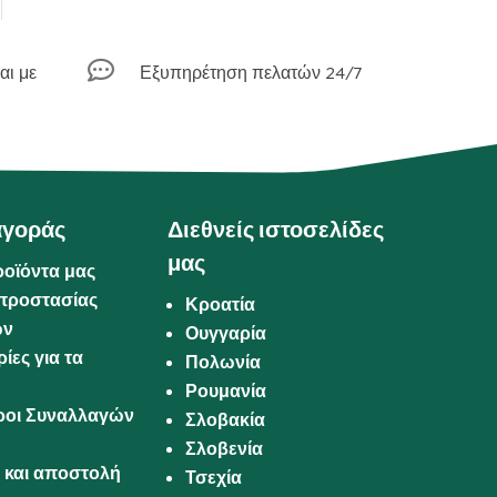

αι με
Εξυπηρέτηση πελατών 24/7
αγοράς
Διεθνείς ιστοσελίδες
μας
ροϊόντα μας
προστασίας
Κροατία
ων
Ουγγαρία
ίες για τα
Πολωνία
Ρουμανία
Όροι Συναλλαγών
Σλοβακία
Σλοβενία
και αποστολή
Τσεχία