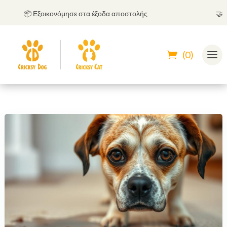
📦 Εξοικονόμησε στα έξοδα αποστολής
🤝
Μπορ
(0)