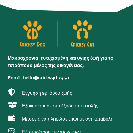
Μακροχρόνια, ευτυχισμένη και υγιής ζωή για το
τετράποδο μέλος της οικογένειας.
Email: hello@cricksydog.gr

Εγγύηση εφ’ όρου ζωής

Εξοικονόμησε στα έξοδα αποστολής

Μπορείς να πληρώσεις και με αντικαταβολή

Εξυπηρέτηση πελατών 24/7