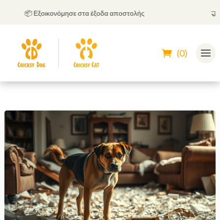
📦 Εξοικονόμησε στα έξοδα αποστολής
🤝
Μπορ
(0)