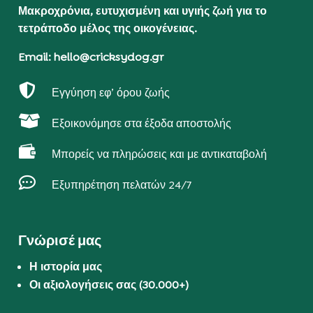
Μακροχρόνια, ευτυχισμένη και υγιής ζωή για το
τετράποδο μέλος της οικογένειας.
Email: hello@cricksydog.gr

Εγγύηση εφ’ όρου ζωής

Εξοικονόμησε στα έξοδα αποστολής

Μπορείς να πληρώσεις και με αντικαταβολή

Εξυπηρέτηση πελατών 24/7
Γνώρισέ μας
Η ιστορία μας
Οι αξιολογήσεις σας (30.000+)