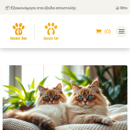
 Εξοικονόμησε στα έξοδα αποστολής
🤝
Μπορείς 
(0)