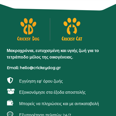
Μακροχρόνια, ευτυχισμένη και υγιής ζωή για το
τετράποδο μέλος της οικογένειας.
Email: hello@cricksydog.gr

Εγγύηση εφ’ όρου ζωής

Εξοικονόμησε στα έξοδα αποστολής

Μπορείς να πληρώσεις και με αντικαταβολή

Εξυπηρέτηση πελατών 24/7