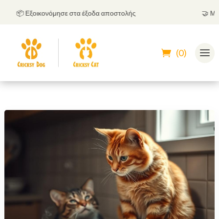
📦 Εξοικονόμησε στα έξοδα αποστολής
🤝
Μπορεί
(0)