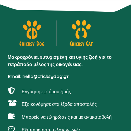
Μακροχρόνια, ευτυχισμένη και υγιής ζωή για το
τετράποδο μέλος της οικογένειας.
Email: hello@cricksydog.gr

Εγγύηση εφ’ όρου ζωής

Εξοικονόμησε στα έξοδα αποστολής

Μπορείς να πληρώσεις και με αντικαταβολή

Εξυπηρέτηση πελατών 24/7