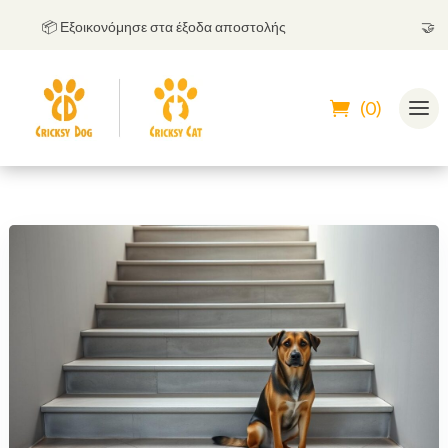
📦 Εξοικονόμησε στα έξοδα αποστολής
🤝
Μπορε
(0)