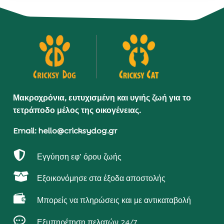
Μακροχρόνια, ευτυχισμένη και υγιής ζωή για το
τετράποδο μέλος της οικογένειας.
Email: hello@cricksydog.gr

Εγγύηση εφ’ όρου ζωής

Εξοικονόμησε στα έξοδα αποστολής

Μπορείς να πληρώσεις και με αντικαταβολή

Εξυπηρέτηση πελατών 24/7