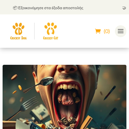
📦 Εξοικονόμησε στα έξοδα αποστολής
🤝
Μπορ
(0)