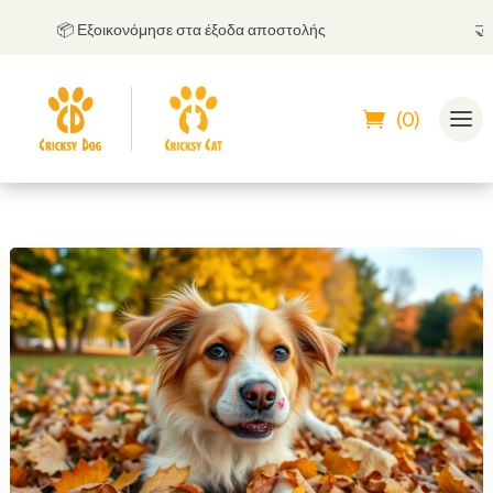
📦 Εξοικονόμησε στα έξοδα αποστολής
🤝
Μπο
(0)