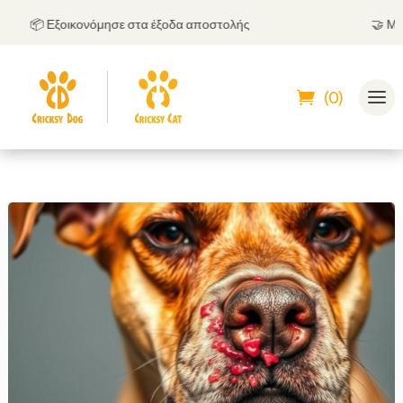
📦 Εξοικονόμησε στα έξοδα αποστολής
🤝
Μπορε
(0)