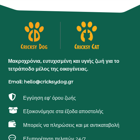
Μακροχρόνια, ευτυχισμένη και υγιής ζωή για το
τετράποδο μέλος της οικογένειας.
Email: hello@cricksydog.gr

Εγγύηση εφ’ όρου ζωής

Εξοικονόμησε στα έξοδα αποστολής

Μπορείς να πληρώσεις και με αντικαταβολή

Εξυπηρέτηση πελατών 24/7