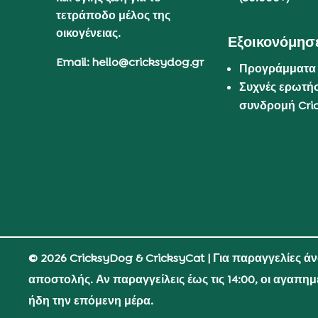
τετράποδο μέλος της
οικογένειας.
Εξοικονόμησε
Email: hello@cricksydog.gr
Προγράμματα
Συχνές ερωτήσ
συνδρομή Cri
© 2026 CricksyDog & CricksyCat
| Για παραγγελίες ά
αποστολής. Αν παραγγείλεις έως τις 14:00, οι αγαπη
ήδη την επόμενη μέρα.