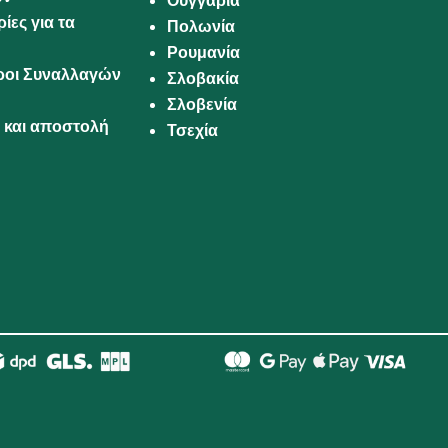
Ουγγαρία
ίες για τα
Πολωνία
Ρουμανία
Όροι Συναλλαγών
Σλοβακία
Σλοβενία
και αποστολή
Τσεχία