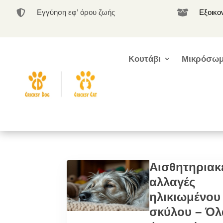
Εγγύηση εφ’ όρου ζωής
Εξοικο


Κουτάβι
Μικρόσωμ
Αισθητηριακ
αλλαγές
ηλικιωμένου
σκύλου – Όλ