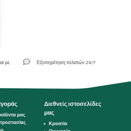

αι με
Εξυπηρέτηση πελατών 24/7
αγοράς
Διεθνείς ιστοσελίδες
μας
ροϊόντα μας
προστασίας
Κροατία
ων