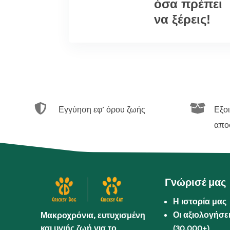
όσα πρέπει
να ξέρεις!


Εγγύηση εφ’ όρου ζωής
Εξο
απο
Γνώρισέ μας
Η ιστορία μας
Οι αξιολογήσε
Μακροχρόνια, ευτυχισμένη
και υγιής ζωή για το
(30.000+)