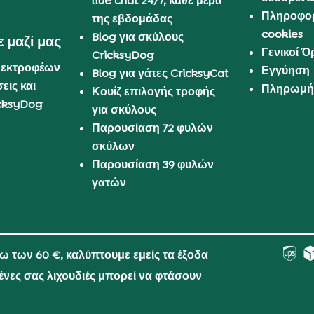
live chat 24/7, κάθε μέρα
Πληροφορ
της εβδομάδας
cookies
Blog για σκύλους
 μαζί μας
Γενικοί 
CricksyDog
 εκτροφέων
Εγγύηση
Blog για γάτες CricksyCat
εις και
Πληρωμή 
Κουίζ επιλογής τροφής
cksyDog
για σκύλους
Παρουσίαση 72 φυλών
σκύλων
Παρουσίαση 39 φυλών
γατών
νω των 60 €, καλύπτουμε εμείς τα έξοδα
μένες σας λιχουδιές μπορεί να φτάσουν