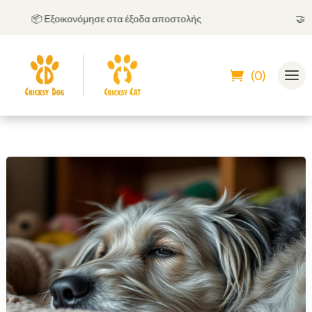
📦 Εξοικονόμησε στα έξοδα αποστολής
🤝
Μπορ
(0)