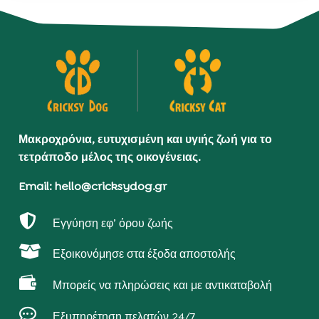
Μακροχρόνια, ευτυχισμένη και υγιής ζωή για το
τετράποδο μέλος της οικογένειας.
Email: hello@cricksydog.gr

Εγγύηση εφ’ όρου ζωής

Εξοικονόμησε στα έξοδα αποστολής

Μπορείς να πληρώσεις και με αντικαταβολή

Εξυπηρέτηση πελατών 24/7