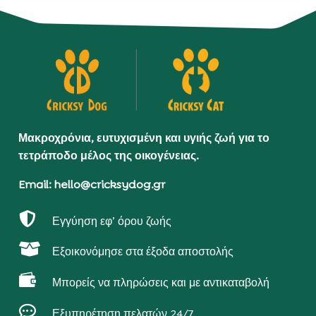
Μακροχρόνια, ευτυχισμένη και υγιής ζωή για το
τετράποδο μέλος της οικογένειας.
Email: hello@cricksydog.gr

Εγγύηση εφ’ όρου ζωής

Εξοικονόμησε στα έξοδα αποστολής

Μπορείς να πληρώσεις και με αντικαταβολή

Εξυπηρέτηση πελατών 24/7