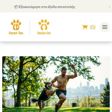
📦 Εξοικονόμησε στα έξοδα αποστολής
🤝
Μπ
(0)