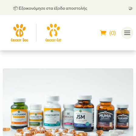
📦 Εξοικονόμησε στα έξοδα αποστολής
🤝
Μπο
(0)