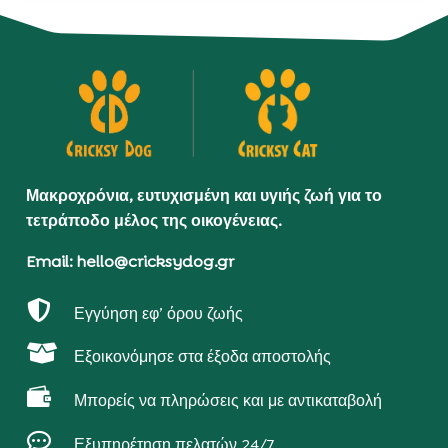
Μακροχρόνια, ευτυχισμένη και υγιής ζωή για το
τετράποδο μέλος της οικογένειας.
Email: hello@cricksydog.gr

Εγγύηση εφ’ όρου ζωής

Εξοικονόμησε στα έξοδα αποστολής

Μπορείς να πληρώσεις και με αντικαταβολή

Εξυπηρέτηση πελατών 24/7