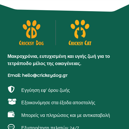
Μακροχρόνια, ευτυχισμένη και υγιής ζωή για το
τετράποδο μέλος της οικογένειας.
Email: hello@cricksydog.gr

Εγγύηση εφ’ όρου ζωής

Εξοικονόμησε στα έξοδα αποστολής

Μπορείς να πληρώσεις και με αντικαταβολή

Εξυπηρέτηση πελατών 24/7