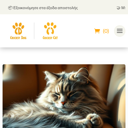
📦 Εξοικονόμησε στα έξοδα αποστολής
🤝
Μπορείς
(0)