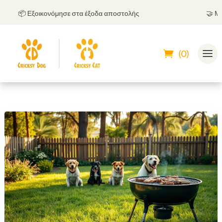
📦 Εξοικονόμησε στα έξοδα αποστολής
🤝
Μπορε
(0)