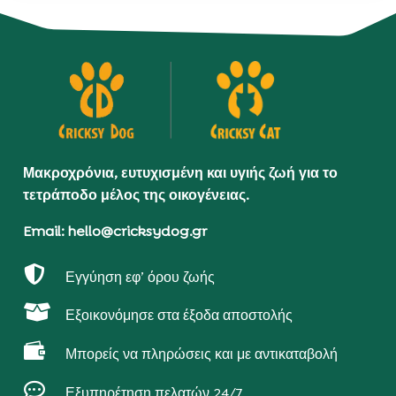
Μακροχρόνια, ευτυχισμένη και υγιής ζωή για το
τετράποδο μέλος της οικογένειας.
Email: hello@cricksydog.gr

Εγγύηση εφ’ όρου ζωής

Εξοικονόμησε στα έξοδα αποστολής

Μπορείς να πληρώσεις και με αντικαταβολή

Εξυπηρέτηση πελατών 24/7