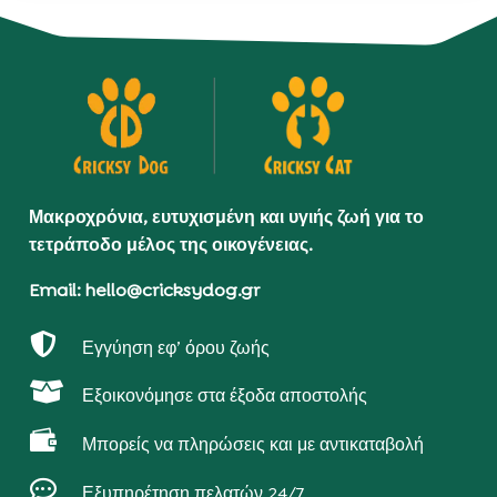
Μακροχρόνια, ευτυχισμένη και υγιής ζωή για το
τετράποδο μέλος της οικογένειας.
Email: hello@cricksydog.gr

Εγγύηση εφ’ όρου ζωής

Εξοικονόμησε στα έξοδα αποστολής

Μπορείς να πληρώσεις και με αντικαταβολή

Εξυπηρέτηση πελατών 24/7