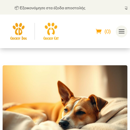
📦 Εξοικονόμησε στα έξοδα αποστολής
🤝
Μπορ
(0)