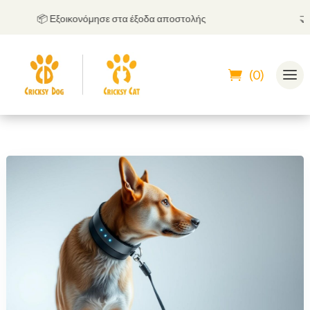
📦 Εξοικονόμησε στα έξοδα αποστολής
🤝
Μπ
(0)