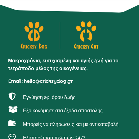
Μακροχρόνια, ευτυχισμένη και υγιής ζωή για το
τετράποδο μέλος της οικογένειας.
Email: hello@cricksydog.gr

Εγγύηση εφ’ όρου ζωής

Εξοικονόμησε στα έξοδα αποστολής

Μπορείς να πληρώσεις και με αντικαταβολή

Εξυπηρέτηση πελατών 24/7