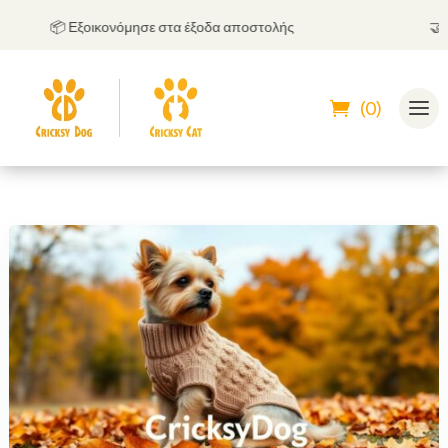
📦 Εξοικονόμησε στα έξοδα αποστολής
🤝
Μπορ
(0)