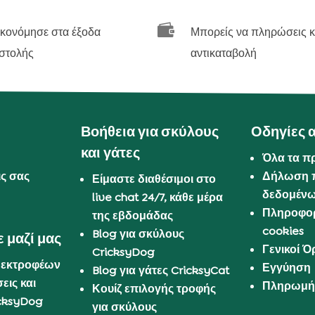

ικονόμησε στα έξοδα
Μπορείς να πληρώσεις κ
στολής
αντικαταβολή
Βοήθεια για σκύλους
Οδηγίες 
και γάτες
Όλα τα π
ις σας
Δήλωση 
Είμαστε διαθέσιμοι στο
δεδομέν
live chat 24/7, κάθε μέρα
Πληροφορ
της εβδομάδας
cookies
Blog για σκύλους
 μαζί μας
Γενικοί 
CricksyDog
 εκτροφέων
Εγγύηση
Blog για γάτες CricksyCat
εις και
Πληρωμή 
Κουίζ επιλογής τροφής
cksyDog
για σκύλους