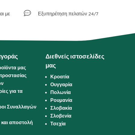

αι με
Εξυπηρέτηση πελατών 24/7
αγοράς
Διεθνείς ιστοσελίδες
μας
ροϊόντα μας
προστασίας
Κροατία
ων
Ουγγαρία
ίες για τα
Πολωνία
Ρουμανία
Όροι Συναλλαγών
Σλοβακία
Σλοβενία
και αποστολή
Τσεχία