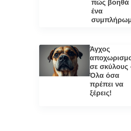
πώς βοηθά
ένα
συμπλήρωμ
Άγχος
αποχωρισμ
σε σκύλους 
Όλα όσα
πρέπει να
ξέρεις!