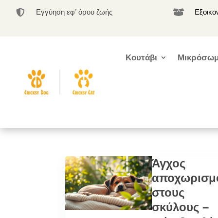
Εγγύηση εφ’ όρου ζωής
Εξοικο


Κουτάβι
Μικρόσωμ
Άγχος
αποχωρισμ
στους
σκύλους –