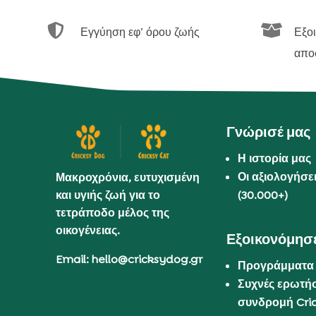


Εγγύηση εφ’ όρου ζωής
Εξο
απο
Γνώρισέ μας
Η ιστορία μας
Οι αξιολογήσε
Μακροχρόνια, ευτυχισμένη
και υγιής ζωή για το
(30.000+)
τετράποδο μέλος της
οικογένειας.
Εξοικονόμησε
Email: hello@cricksydog.gr
Προγράμματα
Συχνές ερωτήσ
συνδρομή Cri