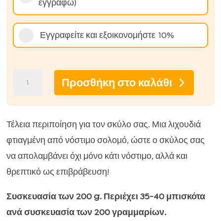
εγγραφώ)
αγοράς
Εγγραφείτε και εξοικονομήστε
10%
Μπισκότα
Προσθήκη στο καλάθι
σολομού
για
σκύλους
Τέλεια περιποίηση για τον σκύλο σας. Μια λιχουδιά
Friky
φτιαγμένη από νόστιμο σολομό, ώστε ο σκύλος σας
(υποαλλεργικά
να απολαμβάνει όχι μόνο κάτι νόστιμο, αλλά και
μπισκότα
θρεπτικό ως επιβράβευση!
για
Συσκευασία των 200 g. Περιέχει 35-40 μπισκότα
σκύλο)
ανά συσκευασία των 200 γραμμαρίων.
–