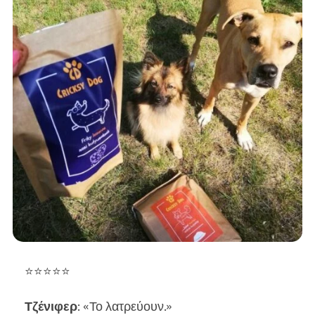
⭐⭐⭐⭐⭐
Τζένιφερ
: «Το λατρεύουν.»