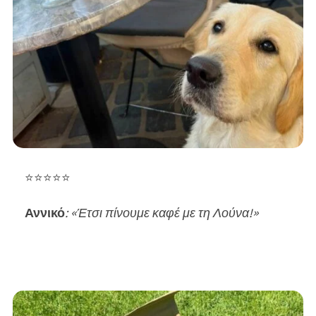
⭐⭐⭐⭐⭐
Αννικό
: «Έτσι πίνουμε καφέ με τη Λούνα!»