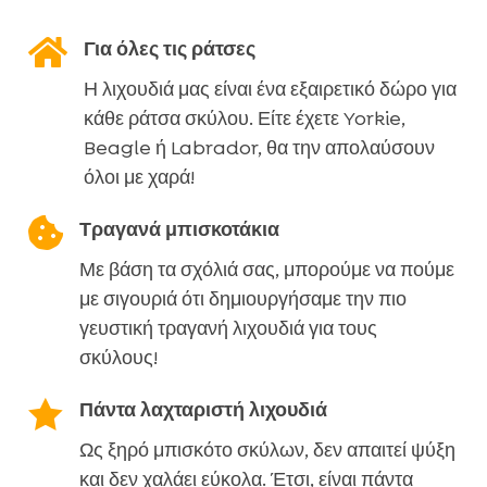
200

Για όλες τις ράτσες
g
Η λιχουδιά μας είναι ένα εξαιρετικό δώρο για
ποσότητα
κάθε ράτσα σκύλου. Είτε έχετε Yorkie,
Beagle ή Labrador, θα την απολαύσουν
όλοι με χαρά!

Τραγανά μπισκοτάκια
Με βάση τα σχόλιά σας, μπορούμε να πούμε
με σιγουριά ότι δημιουργήσαμε την πιο
γευστική τραγανή λιχουδιά για τους
σκύλους!

Πάντα λαχταριστή λιχουδιά
Ως ξηρό μπισκότο σκύλων, δεν απαιτεί ψύξη
και δεν χαλάει εύκολα. Έτσι, είναι πάντα