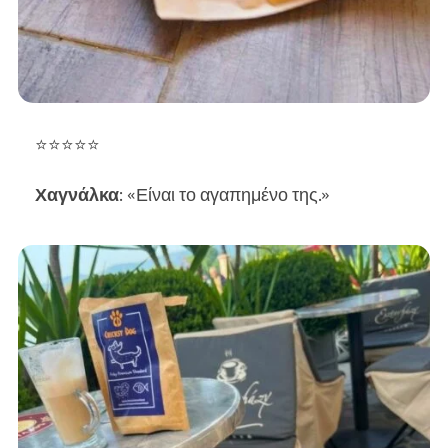
⭐⭐⭐⭐⭐
Χαγνάλκα
: «Είναι το αγαπημένο της.»