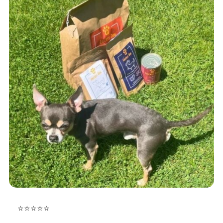
⭐⭐⭐⭐⭐