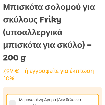
Μπισκότα σολομού για
σκύλους Friky
(υποαλλεργικά
μπισκότα για σκύλο) –
200 g
7,99
€
—
ή εγγραφείτε για έκπτωση
10%
Επιλέξτε
Μεμονωμένη Αγορά (Δεν θέλω να
τύπο