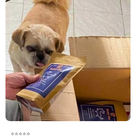
⭐⭐⭐⭐⭐