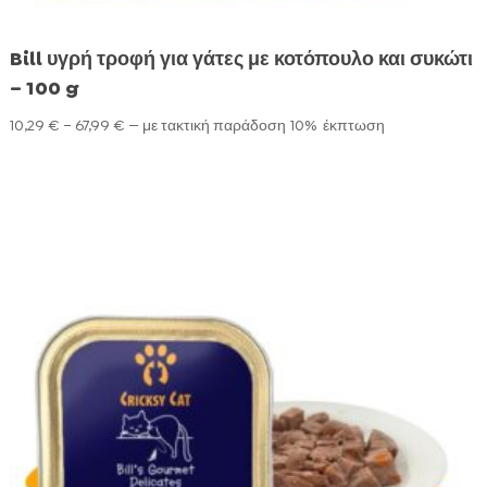
Bill υγρή τροφή για γάτες με κοτόπουλο και συκώτι
– 100 g
Price
10,29
€
–
67,99
€
—
με τακτική παράδοση
10%
έκπτωση
range:
10,29 €
through
67,99 €