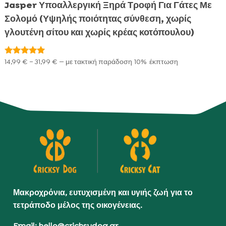
Jasper Υποαλλεργική Ξηρά Τροφή Για Γάτες Με
Σολομό (Υψηλής ποιότητας σύνθεση, χωρίς
γλουτένη σίτου και χωρίς κρέας κοτόπουλου)
Price
14,99
€
–
31,99
€
—
με τακτική παράδοση
10%
έκπτωση
Βαθμολογήθηκε
με
range:
5.00
14,99 €
από 5
through
31,99 €
Μακροχρόνια, ευτυχισμένη και υγιής ζωή για το
τετράποδο μέλος της οικογένειας.
Email: hello@cricksydog.gr