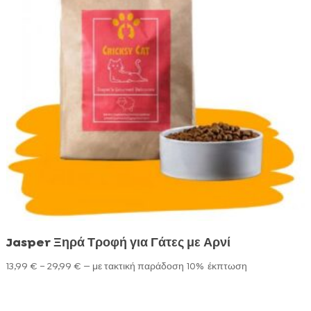
Jasper Ξηρά Τροφή για Γάτες με Αρνί
Price
13,99
€
–
29,99
€
—
με τακτική παράδοση
10%
έκπτωση
range:
13,99 €