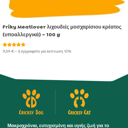
Friky Meatlover λιχουδιές μοσχαρίσιου κρέατος
(υποαλλεργικά) – 100 g
9,59
€
—
ή εγγραφείτε για έκπτωση
10%
Βαθμολογήθηκε
με
5.00
από 5
Μακροχρόνια, ευτυχισμένη και υγιής ζωή για το