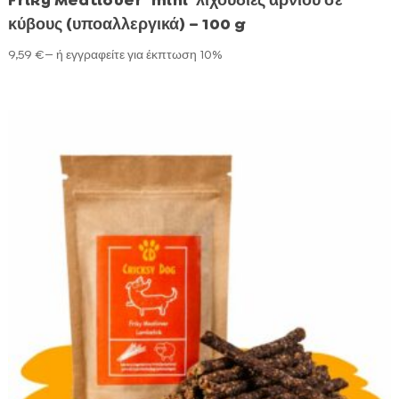
Friky Meatlover ‘mini’ λιχουδιές αρνιού σε
κύβους (υποαλλεργικά) – 100 g
9,59
€
—
ή εγγραφείτε για έκπτωση
10%