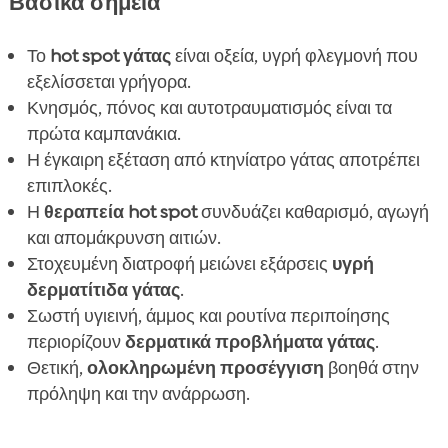
Βασικά σημεία
Το
hot spot γάτας
είναι οξεία, υγρή φλεγμονή που
εξελίσσεται γρήγορα.
Κνησμός, πόνος και αυτοτραυματισμός είναι τα
πρώτα καμπανάκια.
Η έγκαιρη εξέταση από κτηνίατρο γάτας αποτρέπει
επιπλοκές.
Η
θεραπεία hot spot
συνδυάζει καθαρισμό, αγωγή
και απομάκρυνση αιτιών.
Στοχευμένη διατροφή μειώνει εξάρσεις
υγρή
δερματίτιδα γάτας
.
Σωστή υγιεινή, άμμος και ρουτίνα περιποίησης
περιορίζουν
δερματικά προβλήματα γάτας
.
Θετική,
ολοκληρωμένη προσέγγιση
βοηθά στην
πρόληψη και την ανάρρωση.