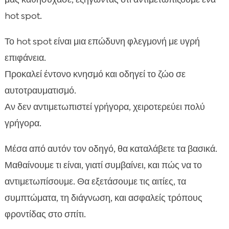
Θεραπευτικές επιλογές και αγωγή
hot spot.

Διατροφή και ανοσοενίσχυση για υγιές δέρμα

Το hot spot είναι μια επώδυνη φλεγμονή με υγρή
CricksyCat: διατροφή που στηρίζει το δέρμα και

επιφάνεια.
το τρίχωμα
Καθαριότητα και περιβάλλον: ρόλος της άμμου
Προκαλεί έντονο κνησμό και οδηγεί το ζώο σε

και της υγιεινής
αυτοτραυματισμό.
Καθημερινή πρόληψη και ρουτίνα περιποίησης

Αν δεν αντιμετωπιστεί γρήγορα, χειροτερεύει πολύ
Εποχικότητα και παράγοντες από το

γρήγορα.
περιβάλλον
hot spot γάτας: μύθοι και αλήθειες
Μέσα από αυτόν τον οδηγό, θα καταλάβετε τα βασικά.

Συμπέρασμα
Μαθαίνουμε τι είναι, γιατί συμβαίνει, και πώς να το

FAQ
αντιμετωπίσουμε. Θα εξετάσουμε τις αιτίες, τα

συμπτώματα, τη διάγνωση, και ασφαλείς τρόπους
φροντίδας στο σπίτι.