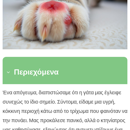
Περιεχόμενα
3
Τι είναι το hot spot στη γάτα και γιατί μας αφορά
Ένα απόγευμα, διαπιστώσαμε ότι η γάτα μας έγλειφε

Αίτια εμφάνισης και επιβαρυντικοί παράγοντες
συνεχώς το ίδιο σημείο. Σύντομα, είδαμε μια υγρή,

Συμπτώματα που δεν πρέπει να αγνοήσουμε
κόκκινη περιοχή κάτω από το τρίχωμα που φαινόταν να

Διάγνωση από τον κτηνίατρο
την πονάει. Μας προκάλεσε πανικό, αλλά ο κτηνίατρος

Άμεση φροντίδα στο σπίτι πριν την επίσκεψη
μας καθησύχασε, εξηγώντας ότι αντιμετωπίζουμε ένα
