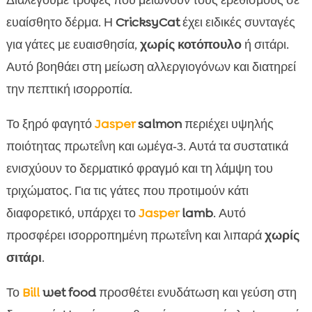
Διαλέγουμε τροφές που μειώνουν τους ερεθισμούς σε
ευαίσθητο δέρμα. Η
CricksyCat
έχει ειδικές συνταγές
για γάτες με ευαισθησία,
χωρίς κοτόπουλο
ή σιτάρι.
Αυτό βοηθάει στη μείωση αλλεργιογόνων και διατηρεί
την πεπτική ισορροπία.
Το ξηρό φαγητό
Jasper
salmon
περιέχει υψηλής
ποιότητας πρωτεΐνη και ωμέγα‑3. Αυτά τα συστατικά
ενισχύουν το δερματικό φραγμό και τη λάμψη του
τριχώματος. Για τις γάτες που προτιμούν κάτι
διαφορετικό, υπάρχει το
Jasper
lamb
. Αυτό
προσφέρει ισορροπημένη πρωτεΐνη και λιπαρά
χωρίς
σιτάρι
.
Το
Bill
wet food
προσθέτει ενυδάτωση και γεύση στη