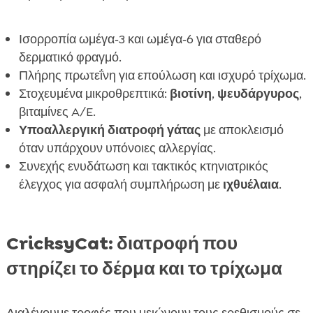
Ισορροπία ωμέγα‑3 και ωμέγα‑6 για σταθερό
δερματικό φραγμό.
Πλήρης πρωτεΐνη για επούλωση και ισχυρό τρίχωμα.
Στοχευμένα μικροθρεπτικά:
βιοτίνη
,
ψευδάργυρος
,
βιταμίνες A/E.
Υποαλλεργική διατροφή γάτας
με αποκλεισμό
όταν υπάρχουν υπόνοιες αλλεργίας.
Συνεχής ενυδάτωση και τακτικός κτηνιατρικός
έλεγχος για ασφαλή συμπλήρωση με
ιχθυέλαια
.
CricksyCat: διατροφή που
στηρίζει το δέρμα και το τρίχωμα