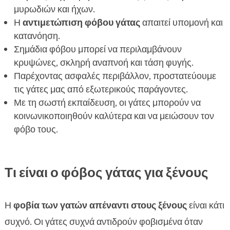
Πώς να καταλάβουμε καλύτερα τη γάτα μας

μυρωδιών και ήχων.
Πότε να ζητήσουμε βοήθεια από ειδικό

Η
αντιμετώπιση φόβου γάτας
απαιτεί υπομονή και
Συμπέρασμα
κατανόηση.

Σημάδια φόβου μπορεί να περιλαμβάνουν
FAQ

κρυψώνες, σκληρή αναπνοή και τάση φυγής.
Παρέχοντας ασφαλές περιβάλλον, προστατεύουμε
τις γάτες μας από εξωτερικούς παράγοντες.
Με τη σωστή εκπαίδευση, οι γάτες μπορούν να
κοινωνικοποιηθούν καλύτερα και να μειώσουν τον
φόβο τους.
Τι είναι ο φόβος γάτας για ξένους
Η
φοβία των γατών απέναντι στους ξένους
είναι κάτι
συχνό. Οι γάτες συχνά αντιδρούν φοβισμένα όταν