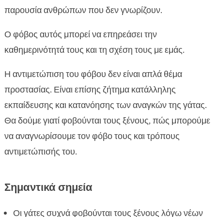
Κίνδυνοι για τις γάτες όταν φοβούνται τους
παρουσία ανθρώπων που δεν γνωρίζουν.

ξένους
Ο φόβος αυτός μπορεί να επηρεάσει την
Πώς να προσεγγίσουμε μια φοβισμένη γάτα

καθημερινότητά τους και τη σχέση τους με εμάς.
Αποτελεσματικές προσεγγίσεις για την

αντιμετώπιση του φόβου
Η αντιμετώπιση του φόβου δεν είναι απλά θέμα
Προστασία της γάτας από εξωτερικούς

προστασίας. Είναι επίσης ζήτημα κατάλληλης
παράγοντες
εκπαίδευσης και κατανόησης των αναγκών της γάτας.
Πώς να κάνουμε τη γάτα μας να νιώσει

ασφάλεια
Θα δούμε γιατί φοβούνται τους ξένους, πώς μπορούμε
Η σημασία της υπομονής και της κατανόησης
να αναγνωρίσουμε τον φόβο τους και τρόπους

Πώληση προϊόντων που βοηθούν στην
αντιμετώπισής του.

αντιμετώπιση του φόβου
Συμβουλές για καλύτερη πρόσβαση στην

Σημαντικά σημεία
κατοικία της γάτας μας
Πώληση προϊόντων CricksyCat

Οι γάτες συχνά φοβούνται τους ξένους λόγω νέων