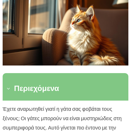
Περιεχόμενα
3
Τι είναι ο φόβος γάτας για ξένους
Έχετε αναρωτηθεί γιατί η γάτα σας φοβάται τους

Πώς αναγνωρίζουμε τον φόβο της γάτας μας
ξένους; Οι γάτες μπορούν να είναι μυστηριώδεις στη

Γιατί οι γάτες φοβούνται τους ξένους
συμπεριφορά τους. Αυτό γίνεται πιο έντονο με την
