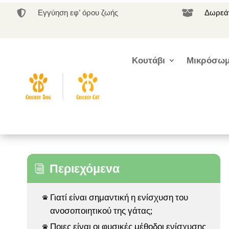
Εγγύηση εφ’ όρου ζωής
Δωρεάν


Κουτάβι
Μικρόσωμ
Περιεχόμενα
i
Γιατί είναι σημαντική η ενίσχυση του

ανοσοποιητικού της γάτας;
Ποιες είναι οι φυσικές μέθοδοι ενίσχυσης
