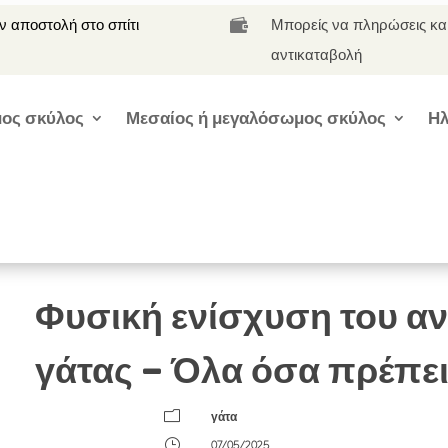
 αποστολή στο σπίτι
Μπορείς να πληρώσεις κα

αντικαταβολή
ος σκύλος
Μεσαίος ή μεγαλόσωμος σκύλος
Ηλ
Φυσική ενίσχυση του α
γάτας – Όλα όσα πρέπει ν
m
γάτα
}
07/05/2025