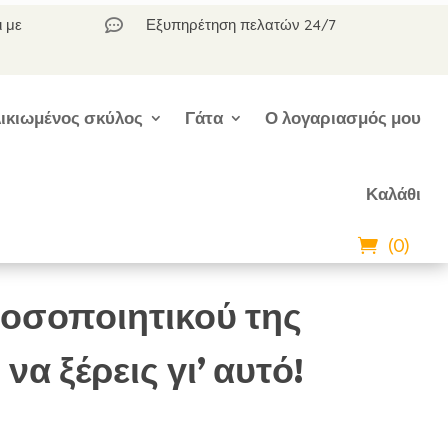
ι με
Εξυπηρέτηση πελατών 24/7

ικιωμένος σκύλος
Γάτα
Ο λογαριασμός μου
Καλάθι
(0)
νοσοποιητικού της
α ξέρεις γι’ αυτό!