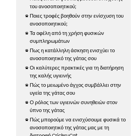
του ανοσοποιητικού;
Ποιες τροφές βοηθούν στην ενίσχυση του

ανοσοποιητικού;
Τα οφέλη από τη χρήση φυσικών

συμπληρωμάτων
Πως η κατάλληλη άσκηση ενισχύει το

ανοσοποιητικό της γάτας σου
Οι καλύτερες πρακτικές για τη διατήρηση

της καλής υγιεινής
Πώς το μειωμένο άγχος συμβάλλει στην

υγεία της γάτας σου
Ο ρόλος των υγιεινών συνηθειών στον

ύπνο της γάτας
Πώς μπορούμε να ενισχύσουμε φυσικά το

ανοσοποιητικό της γάτας μας με τη
διατροφή CricksyCat